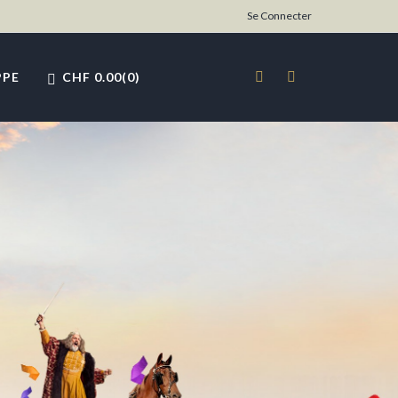
Se Connecter
PPE
CHF
0.00
0